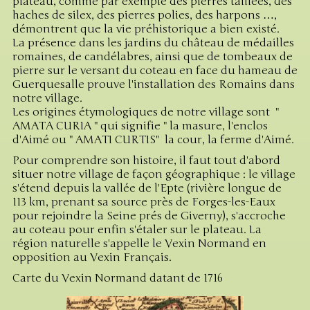
plateau, comme par exemple des pierres taillées, des
haches de silex, des pierres polies, des harpons …,
démontrent que la vie préhistorique a bien existé.
La présence dans les jardins du château de médailles
romaines, de candélabres, ainsi que de tombeaux de
pierre sur le versant du coteau en face du hameau de
Guerquesalle prouve l'installation des Romains dans
notre village.
Les origines étymologiques de notre village sont "
AMATA CURIA " qui signifie " la masure, l'enclos
d'Aimé ou " AMATI CURTIS" la cour, la ferme d'Aimé.
Pour comprendre son histoire, il faut tout d'abord
situer notre village de façon géographique : le village
s'étend depuis la vallée de l'Epte (rivière longue de
113 km, prenant sa source près de Forges-les-Eaux
pour rejoindre la Seine prés de Giverny), s'accroche
au coteau pour enfin s'étaler sur le plateau. La
région naturelle s'appelle le Vexin Normand en
opposition au Vexin Français.
Carte du Vexin Normand datant de 1716